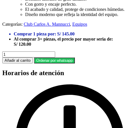
Con gorro y encaje perfecto.
El acabado y calidad, protege de condiciones húmedas.
Diseño moderno que refleja la identidad del equipo.
Categorías:
Club Carlos A. Mannucci
,
Equipos
Comprar 1 pieza por:
S/
145.00
Al comprar 3+ piezas, el precio por mayor seria de:
S/
120.00
Cortaviento
Rojo
Añadir al carrito
Ordenar por whatsapp
Mannucci
Temporada
Horarios de atención
2025
cantidad